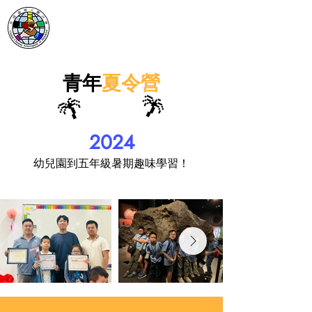
青年
夏令營
🌴
🌴
2024
幼兒園到五年級暑期趣味學習！