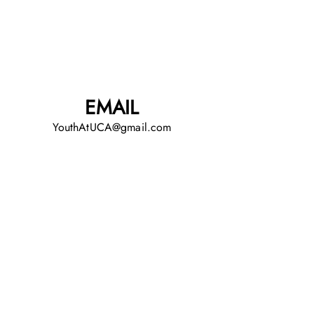
(716)-799-1781
EMAIL
YouthAtUCA@gmail.com
布碌崙華人聯合會