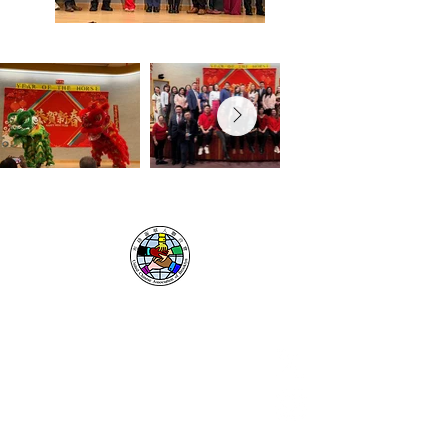
布碌崙華人聯合會
資源
捐贈
聯繫
​舞狮
關於