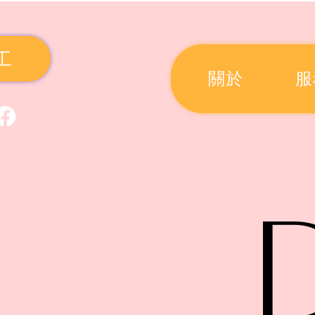
工
關於
服