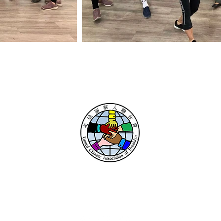
布碌崙華人聯合會