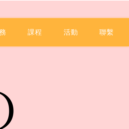
務
課程
活動
聯繫
D